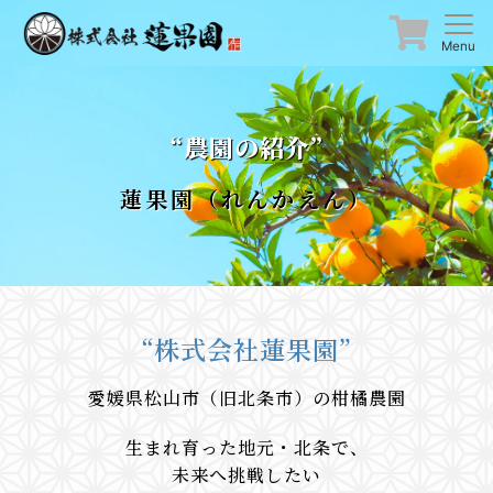
Menu
“農園の紹介”
蓮果園（れんかえん）
“株式会社蓮果園”
愛媛県松山市（旧北条市）の柑橘農園
生まれ育った地元・北条で、
未来へ挑戦したい