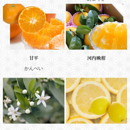
甘平
河内晩柑
かんぺい