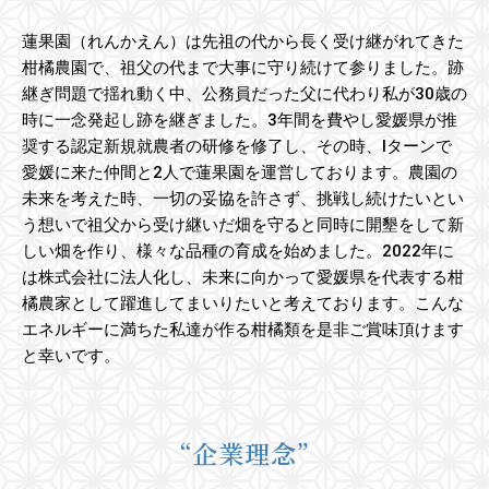
蓮果園（れんかえん）は先祖の代から長く受け継がれてきた
柑橘農園で、祖父の代まで大事に守り続けて参りました。跡
継ぎ問題で揺れ動く中、公務員だった父に代わり私が30歳の
時に一念発起し跡を継ぎました。3年間を費やし愛媛県が推
奨する認定新規就農者の研修を修了し、その時、Iターンで
愛媛に来た仲間と2人で蓮果園を運営しております。農園の
未来を考えた時、一切の妥協を許さず、挑戦し続けたいとい
う想いで祖父から受け継いだ畑を守ると同時に開墾をして新
しい畑を作り、様々な品種の育成を始めました。2022年に
は株式会社に法人化し、未来に向かって愛媛県を代表する柑
橘農家として躍進してまいりたいと考えております。こんな
エネルギーに満ちた私達が作る柑橘類を是非ご賞味頂けます
と幸いです。
“企業理念”