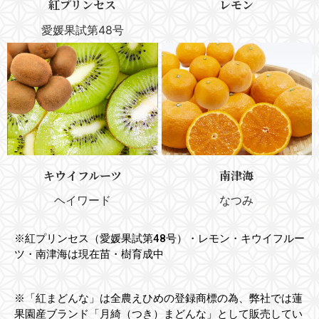
紅プリンセス
レモン
愛媛果試第48号
キウイフルーツ
南津海
ヘイワード
なつみ
※紅プリンセス（愛媛果試第48号）・レモン・キウイフルー
ツ・南津海は現在苗・樹育成中
※「紅まどんな」は全農えひめの登録商標の為、弊社では蓮
果園産ブ
ランド「月綺（つき）まどんな」として販売してい