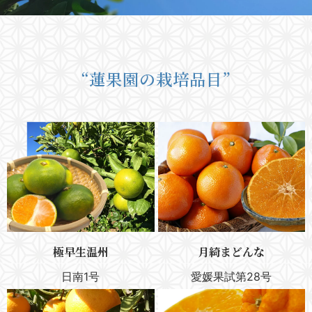
“蓮果園の栽培品目”
極早生温州
月綺まどんな
日南1号
愛媛果試第28号