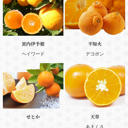
宮内伊予柑
不知火
ヘイワード
デコポン
せとか
天草
あまくさ