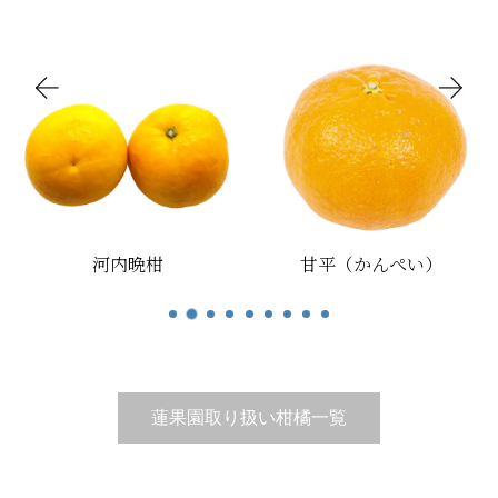
内晩柑
甘平（かんぺい）
宮内
蓮果園取り扱い柑橘一覧