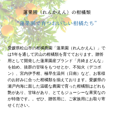
蓮果園（れんかえん）の柑橘類
“蓮果園で育つおいしい柑橘たち”
愛媛県松山市の柑橘農園「蓮果園（れんかえん）」で
は1年を通して沢山の柑橘類を育てております。贈答
用として開発した蓮果園産ブ
ランド「月綺まどんな」
を始め、抜群の甘味をもつせとか、不知火（デコポ
ン）、宮内伊予柑、極早生温州（日南）など、お客様
のお好みに合った柑橘類を揃えております。愛媛県の
瀬戸内海に面した温暖な農園で育った柑橘類はどれも
艶があり、甘味があり、とてもジューシーな果実なの
が特徴です。。ぜひ、贈答用に、ご家族用にお取り寄
せください。