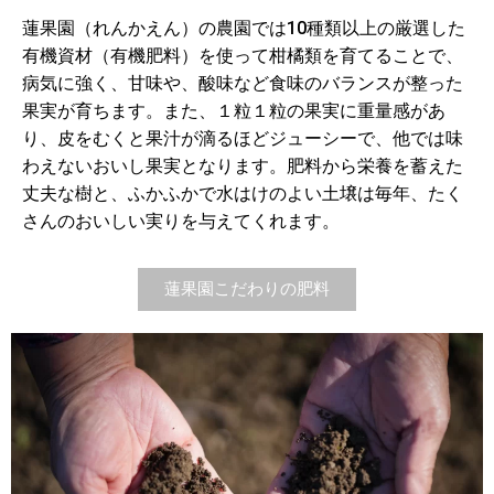
蓮果園（れんかえん）の農園では10種類以上の厳選した
有機資材（有機肥料）を使って柑橘類を育てることで、
病気に強く、甘味や、酸味など食味のバランスが整った
果実が育ちます。また、１粒１粒の果実に重量感があ
り、皮をむくと果汁が滴るほどジューシーで、他では味
わえないおいし果実となります。肥料から栄養を蓄えた
丈夫な樹と、ふかふかで水はけのよい土壌は毎年、たく
さんのおいしい実りを与えてくれます。
蓮果園こだわりの肥料