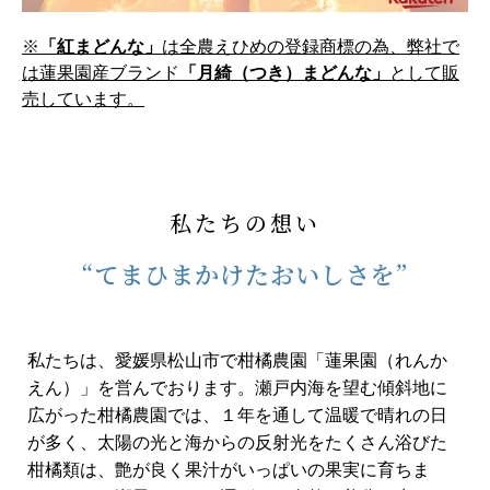
※
「紅まどんな」
は全農えひめの登録商標の為、弊社で
は蓮果園産ブランド
「月綺（つき）まどんな」
として販
売しています。
私たちの想い
“てまひまかけたおいしさを”
私たちは、愛媛県松山市で柑橘農園「蓮果園（れんか
えん）」を営んでおります。瀬戸内海を望む傾斜地に
広がった柑橘農園では、１年を通して温暖で晴れの日
が多く、太陽の光と海からの反射光をたくさん浴びた
柑橘類は、艶が良く果汁がいっぱいの果実に育ちま