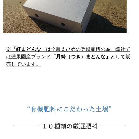
※
「紅まどんな」
は全農えひめの登録商標の為、弊社で
は蓮果園産ブランド
「月綺（つき）まどんな」
として販
売しています。
“有機肥料にこだわった土壌”
１０種類の厳選肥料