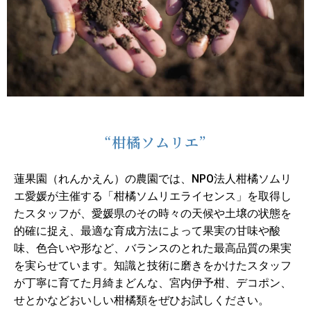
“柑橘ソムリエ”
蓮果園（れんかえん）の農園では、NPO法人柑橘ソムリ
エ愛媛が主催する「柑橘ソムリエライセンス」を取得し
たスタッフが、愛媛県のその時々の天候や土壌の状態を
的確に捉え、最適な育成方法によって果実の甘味や酸
味、色合いや形など、バランスのとれた最高品質の果実
を実らせています。知識と技術に磨きをかけたスタッフ
が丁寧に育てた月綺まどんな、
宮内伊予柑、デコポン、
せとかなどおいしい柑橘類をぜひお試しください。