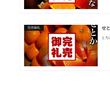
せ
完売御礼
とろ