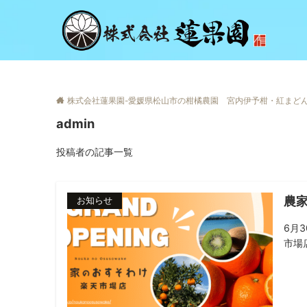
株式会社蓮果園-愛媛県松山市の柑橘農園 宮内伊予柑・紅まど
admin
投稿者の記事一覧
農
お知らせ
6月
市場店